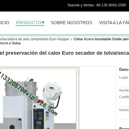
Soporte y Ventas :
86-135-9093-2590
NICIO
PRODUCTOS
SOBRE NOSOTROS
VISITA A LA F
o/secadora de aire comprimido Euro Hopper
China Acero inoxidable Doble piel
recio a Suiza
el preservación del calor Euro secador de tolva/seca
Dato
Lugar 
Nombr
Certif
Númer
Pago