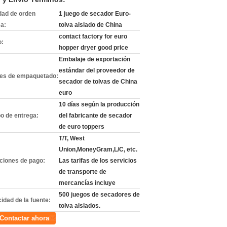
dad de orden
1 juego de secador Euro-
a:
tolva aislado de China
contact factory for euro
o:
hopper dryer good price
Embalaje de exportación
estándar del proveedor de
les de empaquetado:
secador de tolvas de China
euro
10 días según la producción
o de entrega:
del fabricante de secador
de euro toppers
T/T, West
Union,MoneyGram,L/C, etc.
ciones de pago:
Las tarifas de los servicios
de transporte de
mercancías incluye
500 juegos de secadores de
idad de la fuente:
tolva aislados.
Contactar ahora