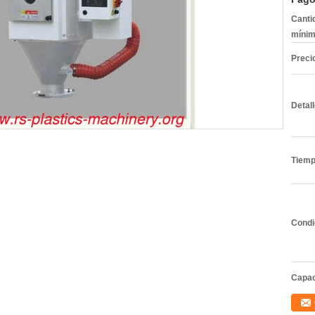
Canti
mínim
Preci
Detal
Tiemp
Condi
Capac