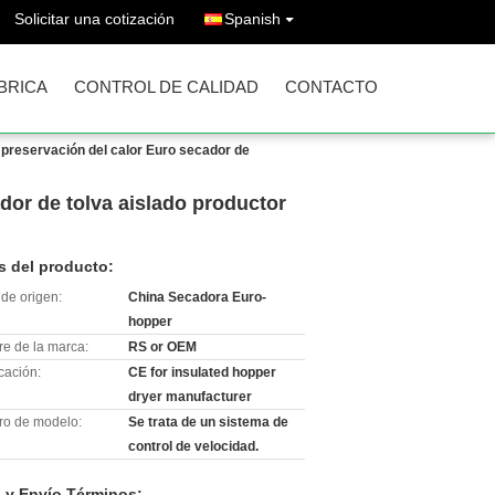
Solicitar una cotización
Spanish
ÁBRICA
CONTROL DE CALIDAD
CONTACTO
 preservación del calor Euro secador de
dor de tolva aislado productor
s del producto:
de origen:
China Secadora Euro-
hopper
e de la marca:
RS or OEM
icación:
CE for insulated hopper
dryer manufacturer
o de modelo:
Se trata de un sistema de
control de velocidad.
 y Envío Términos: