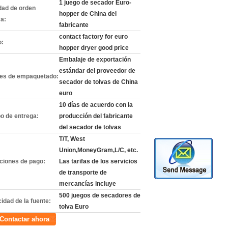
1 juego de secador Euro-
dad de orden
hopper de China del
a:
fabricante
contact factory for euro
o:
hopper dryer good price
Embalaje de exportación
estándar del proveedor de
les de empaquetado:
secador de tolvas de China
euro
10 días de acuerdo con la
o de entrega:
producción del fabricante
del secador de tolvas
T/T, West
Union,MoneyGram,L/C, etc.
ciones de pago:
Las tarifas de los servicios
de transporte de
mercancías incluye
500 juegos de secadores de
idad de la fuente:
tolva Euro
Contactar ahora