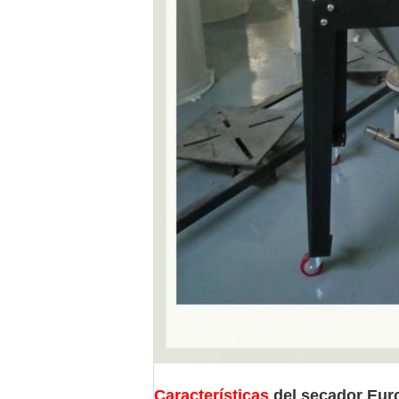
Características
del secador Eur