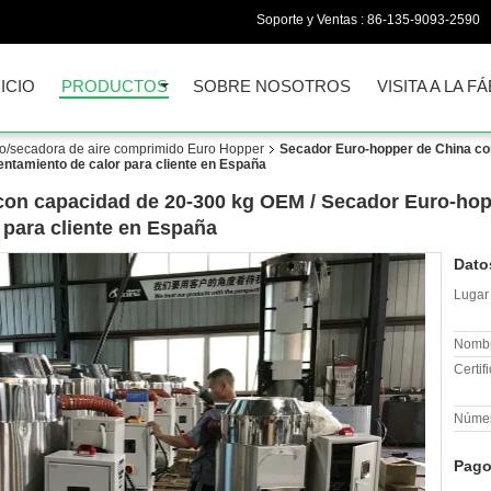
Soporte y Ventas :
86-135-9093-2590
NICIO
PRODUCTOS
SOBRE NOSOTROS
VISITA A LA F
o/secadora de aire comprimido Euro Hopper
Secador Euro-hopper de China co
lentamiento de calor para cliente en España
on capacidad de 20-300 kg OEM / Secador Euro-hopp
 para cliente en España
Dato
Lugar 
Nombr
Certif
Númer
Pago