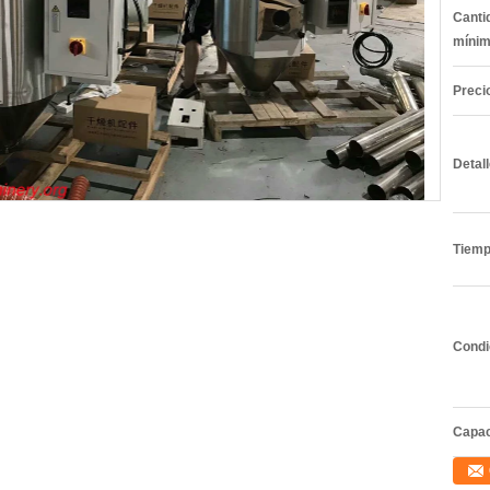
Canti
mínim
Preci
Detal
Tiemp
Condi
Capac