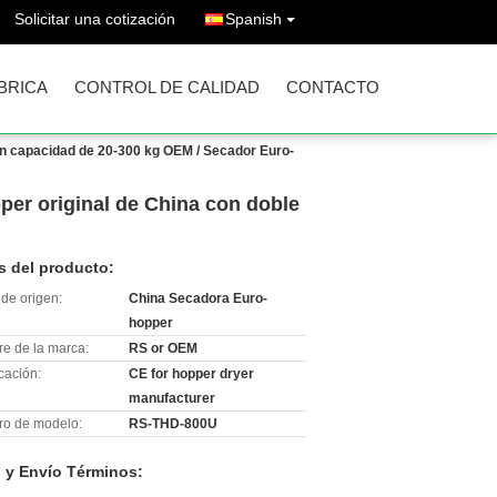
Solicitar una cotización
Spanish
ÁBRICA
CONTROL DE CALIDAD
CONTACTO
n capacidad de 20-300 kg OEM / Secador Euro-
er original de China con doble
s del producto:
de origen:
China Secadora Euro-
hopper
e de la marca:
RS or OEM
icación:
CE for hopper dryer
manufacturer
o de modelo:
RS-THD-800U
 y Envío Términos: