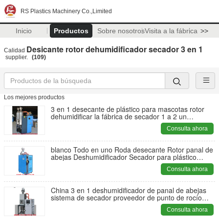
RS Plastics Machinery Co.,Limited
Inicio
Productos
Sobre nosotros
Visita a la fábrica
>>
Desicante rotor dehumidificador secador 3 en 1
Calidad
supplier.
(109)
Los mejores productos
3 en 1 desecante de plástico para mascotas rotor
dehumidificar la fábrica de secador 1 a 2 un
deshumidificador con 2 silos de las tolvas buen
Consulta ahora
precio havCE
blanco Todo en uno Roda desecante Rotor panal de
abejas Deshumidificador Secador para plástico
Máquina de inyección buen precio
Consulta ahora
China 3 en 1 deshumidificador de panal de abejas
sistema de secador proveedor de punto de rocío
bajo para inyecciones buen precio con CE a europeo
Consulta ahora