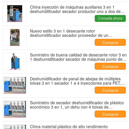
China inyección de máquinas auxiliares 3 en 1
deshumidificador secador productor uno a dos de
alta calidad buen precio agente buscado
Consulta ahora
Nuevo estilo 3 en 1 desecante rotor
deshumidificador secador proveedor de un
deshumidificador con dos silos de tolvas buen precio
Contacto
para la exportación
Suministro de buena calidad de desecante rotor 3 en
1 deshumidificador secador de máquinas punto de
rocío inferior a -40C buen precio agente deseado
Contacto
Deshumidificador de panal de abejas de múltiples
tolvas 3 en 1 secador 1 a 4 inyecciones para PET,
PP, PE plástico Secado de IMC
Contacto
Suministro de secador deshumidificador de plástico
económico 3 en 1, un dehu con 4 tolvas de
materiales diferentes para 4 inyecciones, venta
Contacto
popular de buena calidad en todo el mundo
China material plástico de alto rendimiento