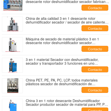
desecante rotor deshumidificador secador fabricante
de uno dehu con 4 diferentes material trampolinas a
Contacto
4 inyecciones buena calidad buena venta en el
extranjero c
China de alta calidad 3 en 1 desecante rotor
dehumidificador secador / secador de aire caliente
de inyecciones proveedor buen precio punto de
Contacto
rocío bajo
Máquina de secado de material plástico 3 en 1
desecante rotor deshumidificador secador
Proveedor bajo punto de rocío inferior a -40C para
Contacto
inyecciones alta calidad precio competitivo a Suiza
3 en 1 material Secador con deshumidificador,
secador y transportador 3 funciones en uno
Proveedor de plásticos secador de silo buen precio a
Contacto
EE.UU.
China PET, PE, PA, PC, LCP, todos materiales
plásticos secador de deshumidificación de
inyecciones Proveedor 3 tolvas en una venta
Contacto
caliente
China 3 en 1 rotor desecante Deshumidificador
Secador productor secador de material para PP, PC,
PBT plástico Secado de IMMC
Contacto