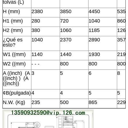
tolvas (L)
H (mm)
2380
3850
4450
535
H1 (mm)
280
720
1040
860
H2 (mm)
380
1060
1185
126
¿Qué es
1040
2370
2890
357
esto?
W1 ((mm)
1140
1440
1930
219
W2 ((mm)
- - -
800
800
800
A ((inch)  (A
3
5
6
8
((inch) )  (A
((inch))
¢B(pulgada)
4
4
5
5
N.W. (Kg)
235
500
865
229