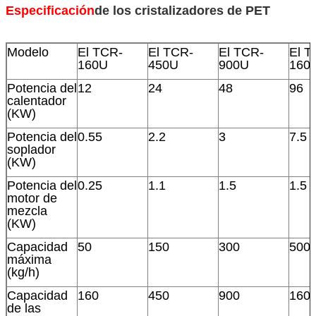
Especificación
de los cristalizadores de PET
Modelo
El TCR-
El TCR-
El TCR-
El T
160U
450U
900U
160
Potencia del
12
24
48
96
calentador
(KW)
Potencia del
0.55
2.2
3
7.5
soplador
(KW)
Potencia del
0.25
1.1
1.5
1.5
motor de
mezcla
(KW)
Capacidad
50
150
300
500
máxima
(kg/h)
Capacidad
160
450
900
160
de las