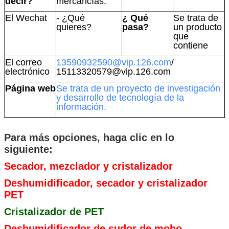
decir?
mercancías.
El Wechat
- ¿Qué
¿ Qué
Se trata de
quieres?
pasa?
un producto
que
contiene
El correo
13590932590@vip.126.com
/
electrónico
15113320579@vip.126.com
Página web
Se trata de un proyecto de investigación
y desarrollo de tecnología de la
información.
Para más opciones, haga clic en lo
siguiente:
Secador, mezclador y cristalizador
Deshumidificador, secador y cristalizador
PET
Cristalizador de PET
Deshumidificador de sudor de moho