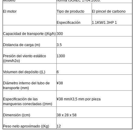
Modelo
norma ISO/IEC 1704:2003.
El motor
Tipo de producto
El pincel de carbono
Especificación
1.1KW/1.3HP 1
Capacidad de transporte ((Kg/h)
300
Distancia de carga (m)
3.5
Presión del viento estático
1300
((mm/h2o)
Volumen del depósito ((L)
6
Diámetro interno del tubo de
¥38
transporte (mm)
Especificación de las
¥38 mmX3,5 mm por pieza
mangueras conectadas ((mm)
Dimensión ((cm)
38 x 28 x 58
Peso neto aproximado ((Kg)
12