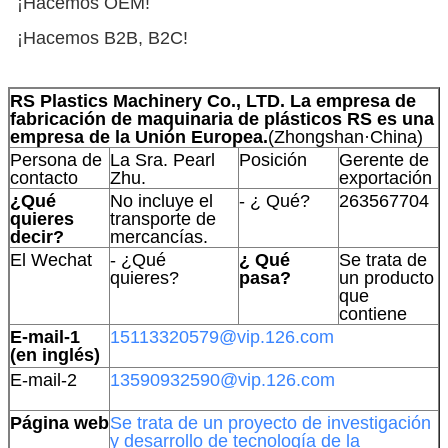
¡Hacemos OEM!
¡Hacemos B2B, B2C!
RS Plastics Machinery Co., LTD. La empresa de
fabricación de maquinaria de plásticos RS es una
empresa de la Unión Europea.
(Zhongshan·China)
Persona de
La Sra. Pearl
Posición
Gerente de
contacto
Zhu.
exportación
¿Qué
No incluye el
- ¿ Qué?
263567704
quieres
transporte de
decir?
mercancías.
El Wechat
- ¿Qué
¿ Qué
Se trata de
quieres?
pasa?
un producto
que
contiene
E-mail-1
15113320579@vip.126.com
(en inglés)
E-mail-2
13590932590@vip.126.com
Página web
Se trata de un proyecto de investigación
y desarrollo de tecnología de la