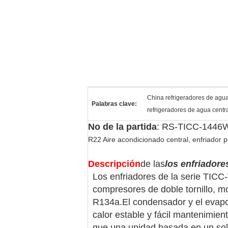
China refrigeradores de agua
Palabras clave:
refrigeradores de agua centr
No de la partida
: RS-TICC-144
R22 Aire acondicionado central, enfriador po
Descripción
de las
los enfriadore
Los enfriadores de la serie TIC
compresores de doble tornillo, 
R134a.El condensador y el evapor
calor estable y fácil mantenimie
que una unidad basada en un sol