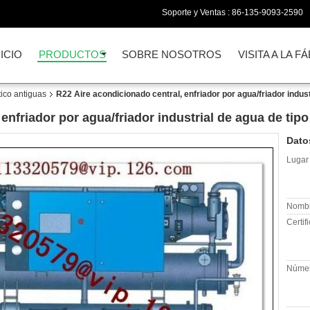
Soporte y Ventas :
86-135-9093-2590
NICIO
PRODUCTOS
SOBRE NOSOTROS
VISITA A LA F
tico antiguas
R22 Aire acondicionado central, enfriador por agua/friador industr
enfriador por agua/friador industrial de agua de tipo 
Dato
Lugar 
Nombr
Certif
Númer