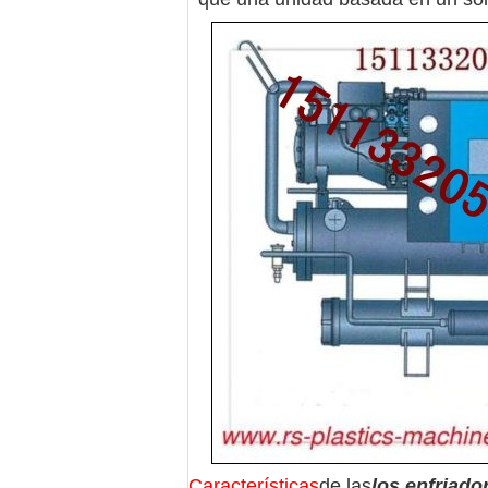
Características
de las
los enfriado