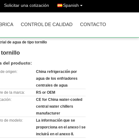
Solicitar una cotización
Spanish
ÁBRICA
CONTROL DE CALIDAD
CONTACTO
ial de agua de tipo tornillo
tornillo
s del producto:
de origen:
China refrigeración por
agua de los enfriadores
centrales de agua
e de la marca:
RS or OEM
icación:
CE for China water-cooled
central water chillers
manufacturer
o de modelo:
La información que se
proporciona en el anexo I se
incluirá en el anexo II.