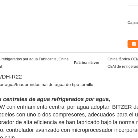
Capac
 refrigerados por agua Fabricante, China
China fábrica OEM 
Palabra clave:
al
OEM de refrigera
6WDH-R22
r agua/friador industrial de agua de tipo tornillo
s centrales de agua refrigerados por agua,
C-W con enfriamiento central por agua adoptan BITZER d
modelos con uno o dos compresores, adecuados para el u
ador de alta eficiencia se han fabricado bajo la norma 
nto, controlador avanzado con microprocesador incorpor
o chip.