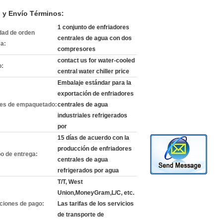
 y Envío Términos:
1 conjunto de enfriadores
dad de orden
centrales de agua con dos
a:
compresores
contact us for water-cooled
o:
central water chiller price
Embalaje estándar para la
exportación de enfriadores
les de empaquetado:
centrales de agua
industriales refrigerados
por
15 días de acuerdo con la
producción de enfriadores
o de entrega:
centrales de agua
refrigerados por agua
T/T, West
Union,MoneyGram,L/C, etc.
ciones de pago:
Las tarifas de los servicios
de transporte de