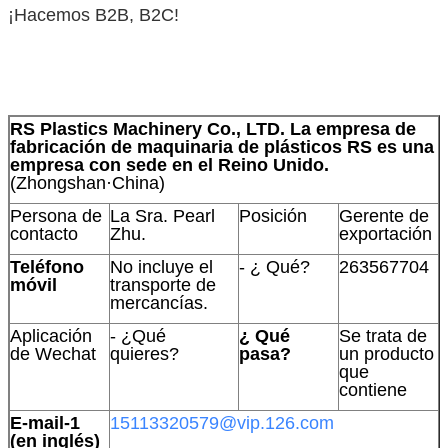
¡Hacemos B2B, B2C!
RS Plastics Machinery Co., LTD. La empresa de
fabricación de maquinaria de plásticos RS es una
empresa con sede en el Reino Unido.
(Zhongshan·China)
Persona de
La Sra. Pearl
Posición
Gerente de
contacto
Zhu.
exportación
Teléfono
No incluye el
- ¿ Qué?
263567704
móvil
transporte de
mercancías.
Aplicación
- ¿Qué
¿ Qué
Se trata de
de Wechat
quieres?
pasa?
un producto
que
contiene
E-mail-1
15113320579@vip.126.com
(en inglés)