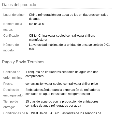
Datos del producto
Lugar de origen:
China refrigeración por agua de los enfriadores centrales
de agua
Nombre de la
RS or OEM
marca:
Certificación:
CE for China water-cooled central water chillers
manufacturer
Número de
La velocidad máxima de la unidad de ensayo será de 0,01
m/s.
modelo:
Pago y Envío Términos
Cantidad de
1 conjunto de enfriadores centrales de agua con dos
compresores
orden mínima:
Precio:
contact us for water-cooled central water chiller price
Detalles de
Embalaje estándar para la exportación de enfriadores
centrales de agua industriales refrigerados por
empaquetado:
Tiempo de
15 días de acuerdo con la producción de enfriadores
centrales de agua refrigerados por agua
entrega:
Condiciones de
T/T, West Union,,L/C, etc. Las tarifas de los servicios de