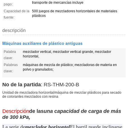
transporte de mercancías incluye
pago:
Capacidad de la
500 juegos de mezcladores horizontales de materiales
plásticos
fuente:
descripción
Máquinas auxiliares de plástico antiguas
Palabra
mezclador vertical, mezclador vertical grande, mezclador
horizontal,
clave:
Palabras
máquinas de mezcla de plástico; mezcladoras de materia en
polvo y granulados;
clave:
No de la partida
: RS-THM-200-B
Unidad de mezcladora horizontal/máquina de mezclar plásticos para secado
de colorantes mezclados con resina
Descripción
de las
una capacidad de carga de más
de 300 kPa,
La serie de
mezclador horizontal
El barril puede inclinarse