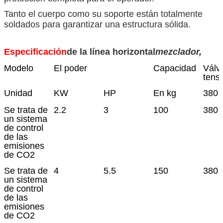
Tanto el cuerpo como su soporte están totalmente
soldados para garantizar una estructura sólida.
Especificación
de la línea horizontal
mezclador,
Modelo
El poder
Capacidad
Válv
tens
Unidad
KW
HP
En kg
380 V
Se trata de
2.2
3
100
380 
un sistema
de control
de las
emisiones
de CO2
Se trata de
4
5.5
150
380 
un sistema
de control
de las
emisiones
de CO2