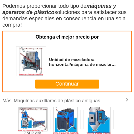
Podemos proporcionar todo tipo de
máquinas y
aparatos de plástico
soluciones para satisfacer sus
demandas especiales en consecuencia en una sola
compra!
Obtenga el mejor precio por
Unidad de mezcladora
horizontal/máquina de mezclar
plásticos para secado de
colorantes mezclados con resina
Continuar
Máquinas auxiliares de plástico antiguas
Más
de doble
7.5HP Alta
Cargadores de
Secador Euro-
Chi