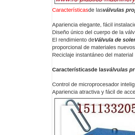
Características
de las
válvulas pr
Apariencia elegante, fácil instalac
Diseño único del cuerpo de la vál
El rendimiento de
Válvula de sole
proporcional de materiales nuevos 
Reciclaje instantáneo del material
Características
de las
válvulas p
Control de microprocesador intelig
Apariencia atractiva y fácil de acc