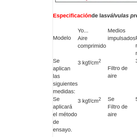
Especificación
de las
válvulas p
Yo...
Medios
Modelo
Aire
impulsados
comprimido
Se
2
3 kgf/cm
Filtro de
aplican
aire
las
siguientes
medidas:
Se
Se
2
3 kgf/cm
aplicará
Filtro de
el método
aire
de
ensayo.