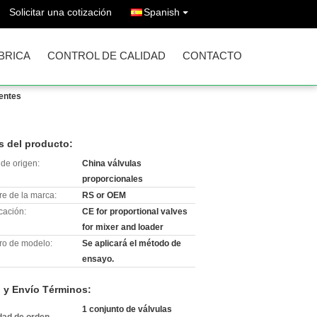
Solicitar una cotización
Spanish
ÁBRICA
CONTROL DE CALIDAD
CONTACTO
entes
s del producto:
de origen:
China válvulas
proporcionales
e de la marca:
RS or OEM
icación:
CE for proportional valves
for mixer and loader
o de modelo:
Se aplicará el método de
ensayo.
 y Envío Términos:
1 conjunto de válvulas