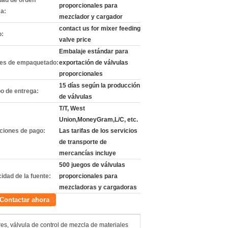
dad de orden
proporcionales para
a:
mezclador y cargador
contact us for mixer feeding
o:
valve price
Embalaje estándar para
les de empaquetado:
exportación de válvulas
proporcionales
15 días según la producción
o de entrega:
de válvulas
T/T, West
Union,MoneyGram,L/C, etc.
ciones de pago:
Las tarifas de los servicios
de transporte de
mercancías incluye
500 juegos de válvulas
idad de la fuente:
proporcionales para
mezcladoras y cargadoras
Contactar ahora
es, válvula de control de mezcla de materiales