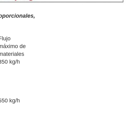
roporcionales
,
Flujo
máximo de
materiales
350 kg/h
550 kg/h