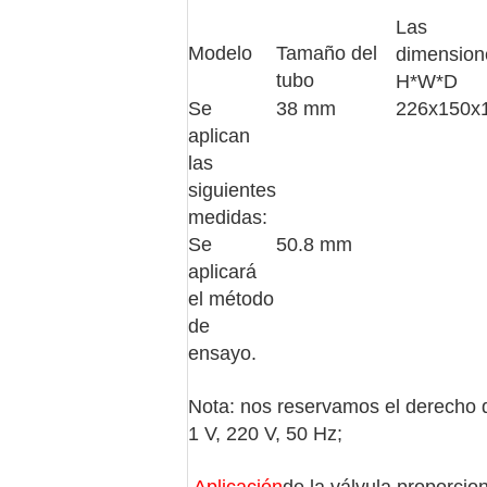
Las
Modelo
Tamaño del
dimension
tubo
H*W*D
Se
38 mm
226x150x
aplican
las
siguientes
medidas:
Se
50.8 mm
aplicará
el método
de
ensayo.
Nota: nos reservamos el derecho d
1 V, 220 V, 50 Hz;