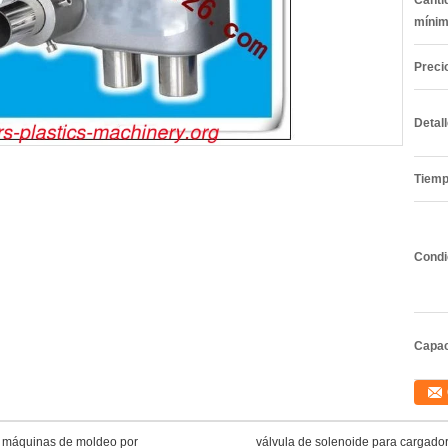
Canti
mínim
Preci
Detal
Tiemp
Condi
Capac
a máquinas de moldeo por
válvula de solenoide para cargador