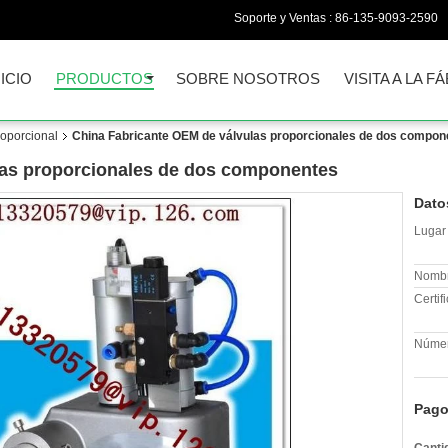
Soporte y Ventas :
86-135-9093-2590
NICIO
PRODUCTOS
SOBRE NOSOTROS
VISITA A LA F
roporcional
China Fabricante OEM de válvulas proporcionales de dos compon
las proporcionales de dos componentes
Dato
Lugar 
Nombr
Certif
Númer
Pago