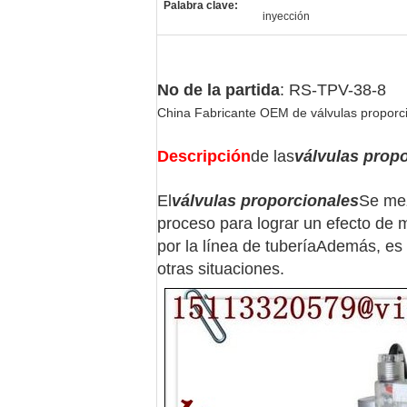
Palabra clave:
inyección
No de la partida
: RS-TPV-38-8
China Fabricante OEM de válvulas propor
Descripción
de las
válvulas prop
El
válvulas proporcionales
Se mez
proceso para lograr un efecto de
por la línea de tuberíaAdemás, es
otras situaciones.