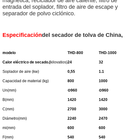
magnética, reciclador de aire caliente, filtro de
entrada del soplador, filtro de aire de escape y
separador de polvo ciclónico.
Especificación
del secador de tolva de China,
modelo
THD-
8
00
THD-1000
Calor eléctrico de secado.
(
kilovatios)
24
32
Soplador de aire (kw)
0,55
1.1
Capacidad de material (kg)
8
00
10
00
Un(mm)
⊙
960
⊙
9
6
0
B(mm)
1
420
1
420
C(mm)
2
700
3000
Diámetro(mm)
2240
2
470
mi(mm)
600
600
F(mm)
540
540