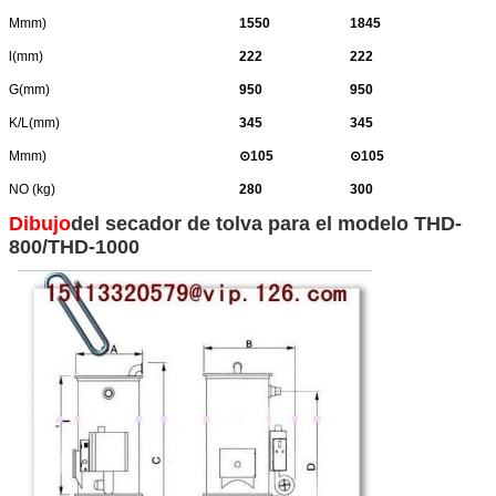
Mmm)
1550
1845
l(mm)
222
222
G(mm)
950
950
K/L(mm)
345
345
Mmm)
⊙
105
⊙
105
NO (kg)
280
300
Dibujo
del secador de tolva para el modelo THD-
800/THD-1000