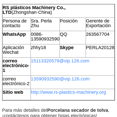
RS plásticos Machinery Co.,
LTD
(Zhongshan·China)
Persona de
Sra. Perla
Posición
Gerente de
contacto
Zhu
Exportación
WhatsApp
0086-
QQ
263567704
13590932590
Aplicación
zhhy18
Skype
PERLA20128
Wechat
correo
15113320579@vip.126.com
electrónico-
1
correo
13590932590@vip.126.com
electrónico-2
Sitio web
http://www.rs-plastics-machinery.org
Para más detalles del
Porcelana
secador de tolva
,
¡contáctenos para obtener hojas electrónicas!