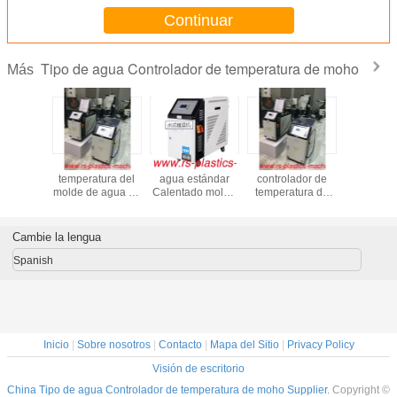
temperatura 180C, buen precio,
Continuar
venta al por mayor
Tipo de agua Controlador de temperatura de moho
Más
ol de
Control de
Suministro de
Proveedor de
Tipo de 
tura del
temperatura del
agua estándar
controlador de
tipo de 
kw con 6
molde de agua de
Calentado molde
temperatura de
Controla
tivos de
alta temperatura
Control de
agua para
temperatu
cción
/Precio MTC de
temperatura
moldes/máquina
molde / Un
ratura
agua
potencia 6kw
de control de
contro
Cambie la lengua
 buena
Temperatura
temperatura de
temperatu
d Mejor
120C grado buen
moldes con
molde / 
Spanish
a Europa
precio a Holanda
certificado CE
FOB MTC
acei
Inicio
|
Sobre nosotros
|
Contacto
|
Mapa del Sitio
|
Privacy Policy
Visión de escritorio
China Tipo de agua Controlador de temperatura de moho Supplier.
Copyright ©