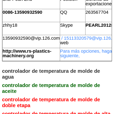
exportaciones
0086-13590932590
QQ
263567704
zhhy18
Skype
PEARL20128
13590932590@vip.126.com
/ 15113320579@vip.126
web
http://www.rs-plastics-
Para más opciones, haga c
machinery.org
siguiente,
controlador de temperatura de molde de
agua
controlador de temperatura de molde de
aceite
controlador de temperatura de molde de
doble etapa
controlador de temperatura de molde de alta