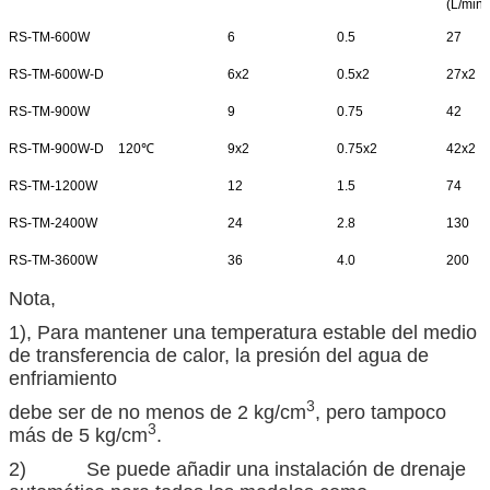
(L/min)
RS-TM-600W
6
0.5
27
RS-TM-600W-D
6x2
0.5x2
27x2
RS-TM-900W
9
0.75
42
RS-TM-900W-D
120℃
9x2
0.75x2
42x2
RS-TM-1200W
12
1.5
74
RS-TM-2400W
24
2.8
130
RS-TM-3600W
36
4.0
200
Nota,
1), Para mantener una temperatura estable del medio
de transferencia de calor, la presión del agua de
enfriamiento
3
debe ser de no menos de 2 kg/cm
, pero tampoco
3
más de 5 kg/cm
.
2) Se puede añadir una instalación de drenaje