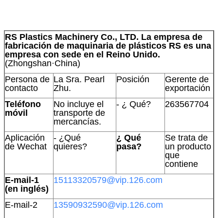
RS Plastics Machinery Co., LTD. La empresa de
fabricación de maquinaria de plásticos RS es una
empresa con sede en el Reino Unido.
(Zhongshan·China)
Persona de
La Sra. Pearl
Posición
Gerente de
contacto
Zhu.
exportación
Teléfono
No incluye el
- ¿ Qué?
263567704
móvil
transporte de
mercancías.
Aplicación
- ¿Qué
¿ Qué
Se trata de
de Wechat
quieres?
pasa?
un producto
que
contiene
E-mail-1
15113320579@vip.126.com
(en inglés)
E-mail-2
13590932590@vip.126.com