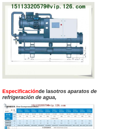
Deja un mensaje
¡Te llamaremos pronto!
Especificación
de las
otros aparatos de
refrigeración de agua
,
PRESENTACIóN