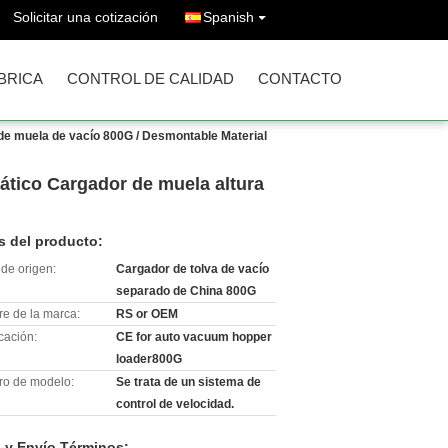
Solicitar una cotización
Spanish
ÁBRICA
CONTROL DE CALIDAD
CONTACTO
de muela de vacío 800G / Desmontable Material
ático Cargador de muela altura
s del producto:
de origen:
Cargador de tolva de vacío
separado de China 800G
e de la marca:
RS or OEM
icación:
CE for auto vacuum hopper
loader800G
o de modelo:
Se trata de un sistema de
control de velocidad.
 y Envío Términos: