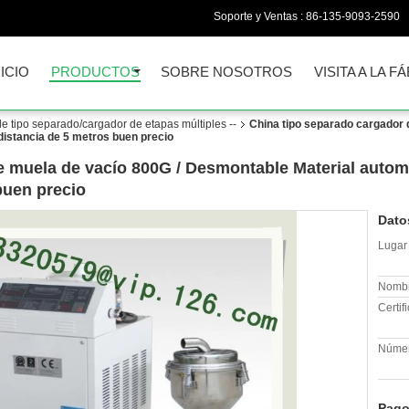
Soporte y Ventas :
86-135-9093-2590
NICIO
PRODUCTOS
SOBRE NOSOTROS
VISITA A LA F
e tipo separado/cargador de etapas múltiples --
China tipo separado cargador 
distancia de 5 metros buen precio
e muela de vacío 800G / Desmontable Material autom
buen precio
Dato
Lugar 
Nombr
Certif
Númer
Pago