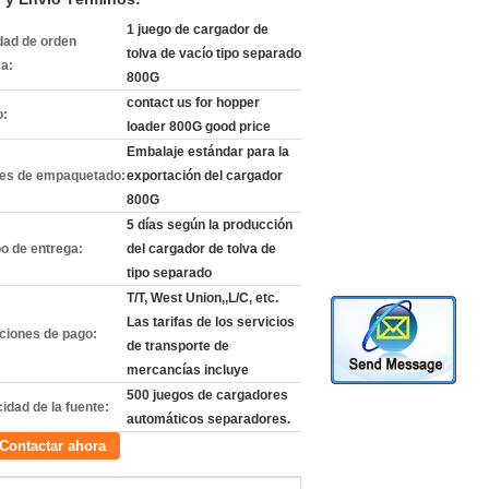
1 juego de cargador de
dad de orden
tolva de vacío tipo separado
a:
800G
contact us for hopper
o:
loader 800G good price
Embalaje estándar para la
les de empaquetado:
exportación del cargador
800G
5 días según la producción
o de entrega:
del cargador de tolva de
tipo separado
T/T, West Union,,L/C, etc.
Las tarifas de los servicios
ciones de pago:
de transporte de
mercancías incluye
500 juegos de cargadores
idad de la fuente:
automáticos separadores.
Contactar ahora