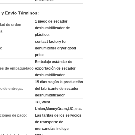
referencia.
 y Envío Términos:
1 juego de secador
dad de orden
deshumidificador de
a:
plástico.
contact factory for
o:
dehumidifier dryer good
price
Embalaje estándar de
les de empaquetado:
exportación de secador
deshumidificador
15 días según la producción
o de entrega:
del fabricante de secador
deshumidificador
T/T, West
Union,MoneyGram,L/C, etc.
ciones de pago:
Las tarifas de los servicios
de transporte de
mercancías incluye