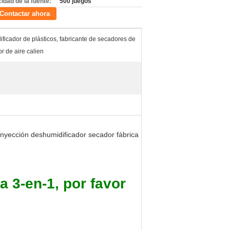
idad de la fuente:
500 juegos
Contactar ahora
ficador de plásticos, fabricante de secadores de
r de aire calien
inyección deshumidificador secador fábrica
a 3-en-1, por favor