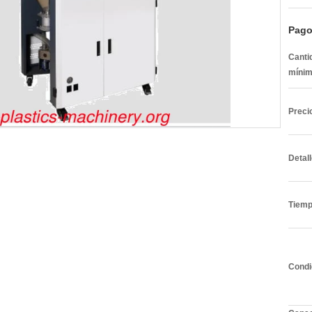
Pago
Canti
mínim
Preci
Detal
Tiemp
Condi