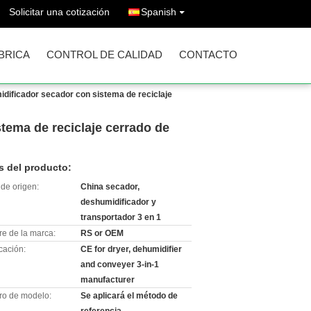
Solicitar una cotización
Spanish
ÁBRICA
CONTROL DE CALIDAD
CONTACTO
idificador secador con sistema de reciclaje
tema de reciclaje cerrado de
s del producto:
de origen:
China secador,
deshumidificador y
transportador 3 en 1
e de la marca:
RS or OEM
icación:
CE for dryer, dehumidifier
and conveyer 3-in-1
manufacturer
o de modelo:
Se aplicará el método de