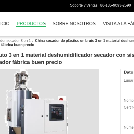
Soporte y Ventas :
86-135-9093-2590
NICIO
PRODUCTOS
SOBRE NOSOTROS
VISITA A LA F
ador secador 3 en 1
China secador de plástico en bruto 3 en 1 material deshum
 fábrica buen precio
uto 3 en 1 material deshumidificador secador con sis
ador fábrica buen precio
Dato
Lugar 
Nombr
Certif
Númer