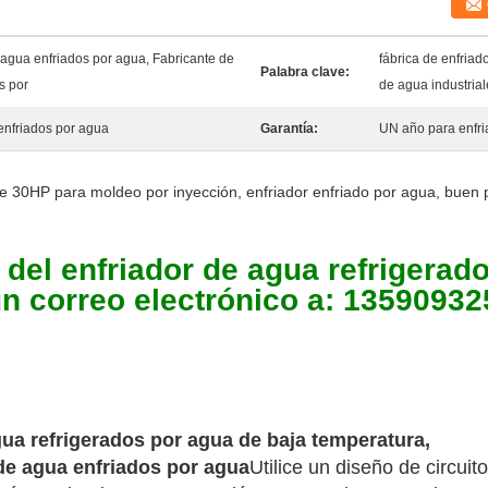
agua enfriados por agua, Fabricante de
fábrica de enfria
Palabra clave:
s por
de agua industria
enfriados por agua
Garantía:
UN año para enfri
e 30HP para moldeo por inyección, enfriador enfriado por agua, buen 
o del enfriador de agua refrigerad
un correo electrónico a: 135909
gua refrigerados por agua de baja temperatura,
de agua enfriados por agua
Utilice un diseño de circuit