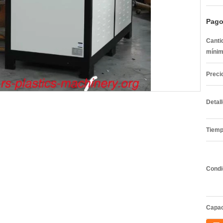
Pago
Canti
mínim
Preci
Detal
Tiemp
Condi
Capac