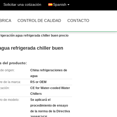
Solicitar una cotización
Spanish
ÁBRICA
CONTROL DE CALIDAD
CONTACTO
igeración agua refrigerada chiller buen precio
gua refrigerada chiller buen
s del producto:
de origen:
China refrigeraciones de
agua
e de la marca:
RS or OEM
icación:
CE for Water-cooled Water
Chillers
o de modelo:
Se aplicará el
procedimiento de ensayo
de la norma de la Directiva