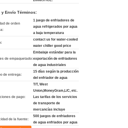
2008/57/CE.
 y Envío Términos:
1 juego de enfriadores de
dad de orden
agua refrigerados por agua
a:
a baja temperatura
contact us for water-cooled
o:
water chiller good price
Embalaje estándar para la
les de empaquetado:
exportación de enfriadores
de agua industriales
15 días según la producción
o de entrega:
del enfriador de agua
T/T, West
Union,MoneyGram,L/C, etc.
ciones de pago:
Las tarifas de los servicios
de transporte de
mercancías incluye
500 juegos de enfriadores
idad de la fuente:
de agua enfriados por agua