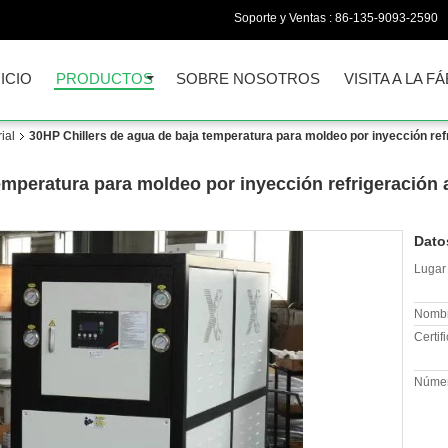
Soporte y Ventas :
86-135-9093-2590
NICIO
PRODUCTOS
SOBRE NOSOTROS
VISITA A LA F
ial
30HP Chillers de agua de baja temperatura para moldeo por inyección refr
emperatura para moldeo por inyección refrigeración a
Dato
Lugar 
Nombr
Certif
Númer