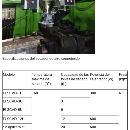
Especificaciones del secador de aire comprimido
Modelo
Temperatura
Capacidad de las
Potencia del
Presión
máxima de
tolvas de secado
calentador (W)
(kgf/c
secado (°C)
((L)
El SCAD-1U
160
1
300
6 ~ 10
El SCAD-3U
3
El SCAD-6U
6
El SCAD-12U
12
600
Se aplicará el
20
600