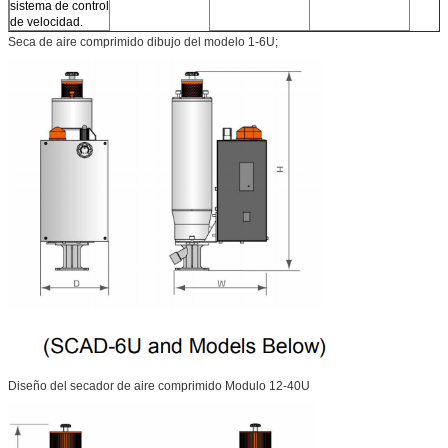
sistema de control
de velocidad.
Seca de aire comprimido dibujo del modelo 1-6U;
El SCAD-40U
40
1200
Diseño del secador de aire comprimido Modulo 12-40U