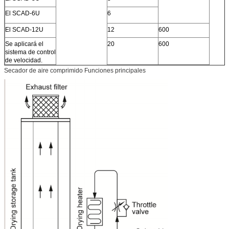
El SCAD-6U
6
El SCAD-12U
12
600
Se aplicará el
20
600
sistema de control
de velocidad.
Secador de aire comprimido Funciones principales
El SCAD-40U
40
1200