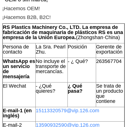
¡Hacemos OEM!
¡Hacemos B2B, B2C!
RS Plastics Machinery Co., LTD. La empresa de
fabricación de maquinaria de plásticos RS es una
empresa de la Unión Europea.
(Zhongshan·China)
Persona de
La Sra. Pearl
Posición
Gerente de
contacto
Zhu.
exportación
WhatsApp es
No incluye el
- ¿ Qué?
263567704
un servicio
transporte de
de
mercancías.
mensajería
El Wechat
- ¿Qué
¿ Qué
Se trata de
quieres?
pasa?
un producto
que
contiene
E-mail-1 (en
15113320579@vip.126.com
inglés)
E-mail-2
13590932590@vip.126.com