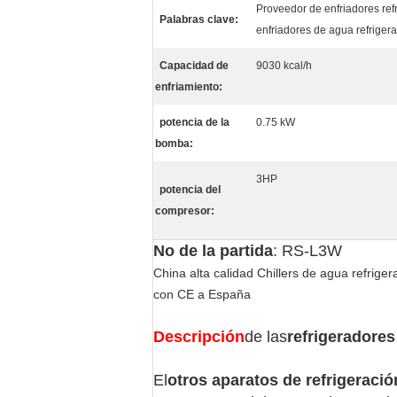
Proveedor de enfriadores ref
Palabras clave:
enfriadores de agua refrigera
Capacidad de
9030 kcal/h
enfriamiento:
potencia de la
0.75 kW
bomba:
3HP
potencia del
compresor:
No de la partida
: RS-L3W
China alta calidad Chillers de agua refrig
con CE a España
Descripción
de las
refrigeradores
El
otros aparatos de refrigeraci