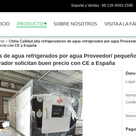
Soporte y Ventas :
86-135-9093-2590
NICIO
PRODUCTOS
SOBRE NOSOTROS
VISITA A LA F
ial
China Calidad alta refrigeradores de agua refrigerados por agua Proveedo
ecio con CE a España
es de agua refrigerados por agua Proveedor/ pequeño
ador solicitan buen precio con CE a España
Dato
Lugar 
Nombr
Certif
Númer
Pago