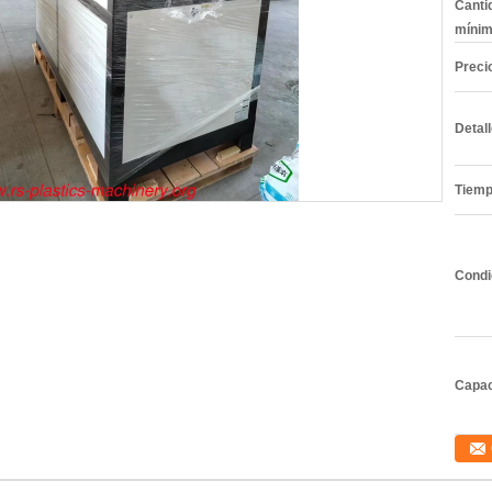
Canti
mínim
Preci
Detal
Tiemp
Condi
Capac