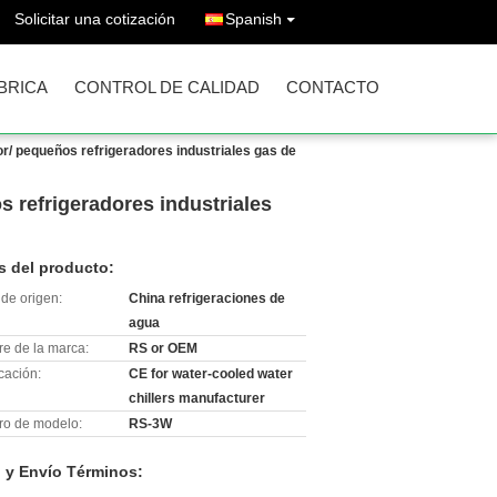
Solicitar una cotización
Spanish
ÁBRICA
CONTROL DE CALIDAD
CONTACTO
r/ pequeños refrigeradores industriales gas de
s refrigeradores industriales
s del producto:
de origen:
China refrigeraciones de
agua
e de la marca:
RS or OEM
icación:
CE for water-cooled water
chillers manufacturer
o de modelo:
RS-3W
 y Envío Términos: