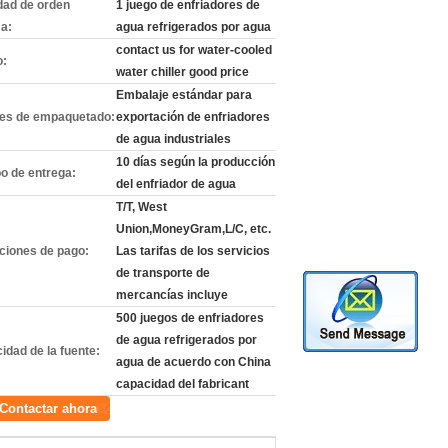
dad de orden
1 juego de enfriadores de
a:
agua refrigerados por agua
contact us for water-cooled
o:
water chiller good price
Embalaje estándar para
les de empaquetado:
exportación de enfriadores
de agua industriales
10 días según la producción
o de entrega:
del enfriador de agua
T/T, West
Union,MoneyGram,L/C, etc.
ciones de pago:
Las tarifas de los servicios
de transporte de
mercancías incluye
500 juegos de enfriadores
de agua refrigerados por
idad de la fuente:
agua de acuerdo con China
capacidad del fabricant
Contactar ahora