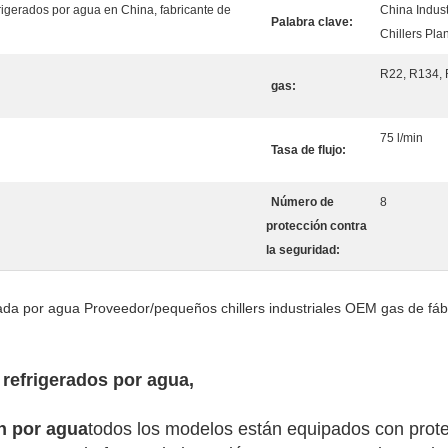
rigerados por agua en China, fabricante de
China Indust
Palabra clave:
Chillers Pla
R22, R134, 
gas:
75 l/min
Tasa de flujo:
Número de
8
protección contra
la seguridad:
erada por agua Proveedor/pequeños chillers industriales OEM gas de fá
 refrigerados por agua,
ón por agua
todos los modelos están equipados con prote