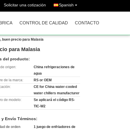
Solicitar una cotización
Spanish
ÁBRICA
CONTROL DE CALIDAD
CONTACTO
o, buen precio para Malasia
ecio para Malasia
s del producto:
de origen:
China refrigeraciones de
agua
e de la marca:
RS or OEM
icación:
CE for China water-cooled
water chillers manufacturer
o de modelo:
Se aplicará el código RS-
TIC-W2
 y Envío Términos:
dad de orden
1 juego de enfriadores de