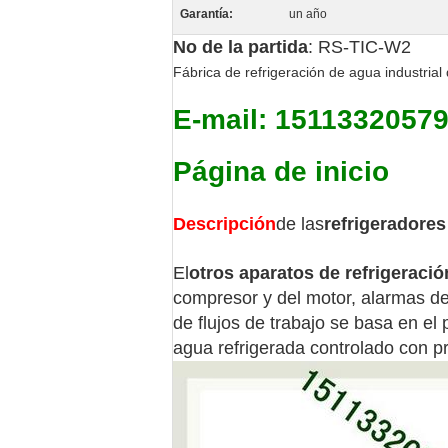
Garantía:
un año
No de la partida
: RS-TIC-W2
Fábrica de refrigeración de agua industria
E-mail: 1511332057
Página de inicio
Descripción
de las
refrigeradores
El
otros aparatos de refrigeraci
compresor y del motor, alarmas de
de flujos de trabajo se basa en el 
agua refrigerada controlado con p