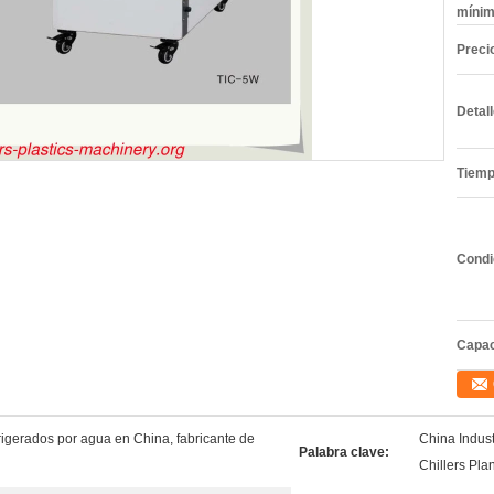
mínim
Preci
Detal
Tiemp
Condi
Capac
rigerados por agua en China, fabricante de
China Indust
Palabra clave:
Chillers Pla