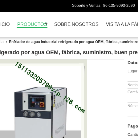
Soporte y Ventas :
86-135-9093-2590
NICIO
PRODUCTOS
SOBRE NOSOTROS
VISITA A LA F
ial
Enfriador de agua industrial refrigerado por agua OEM, fábrica, suministr
rigerado por agua OEM, fábrica, suministro, buen pr
Dato
Lugar 
Nombr
Certif
Númer
Pago
Canti