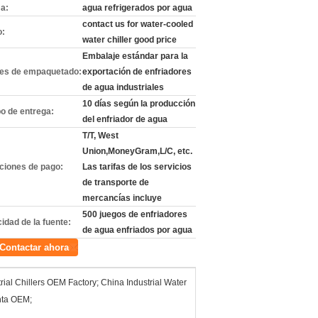
a:
agua refrigerados por agua
contact us for water-cooled
o:
water chiller good price
Embalaje estándar para la
les de empaquetado:
exportación de enfriadores
de agua industriales
10 días según la producción
o de entrega:
del enfriador de agua
T/T, West
Union,MoneyGram,L/C, etc.
ciones de pago:
Las tarifas de los servicios
de transporte de
mercancías incluye
500 juegos de enfriadores
idad de la fuente:
de agua enfriados por agua
Contactar ahora
rial Chillers OEM Factory; China Industrial Water
nta OEM;