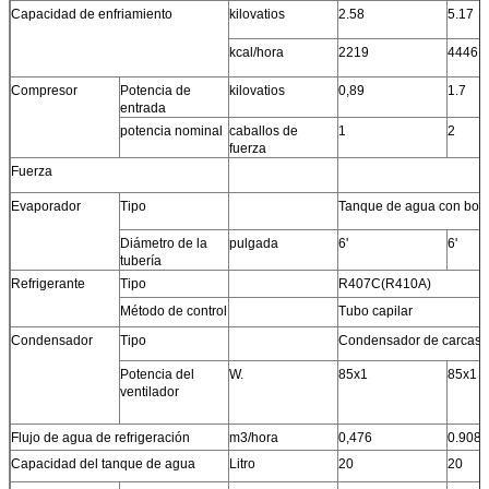
Capacidad de enfriamiento
kilovatios
2.58
5.17
kcal/hora
2219
4446
Compresor
Potencia de
kilovatios
0,89
1.7
entrada
potencia nominal
caballos de
1
2
fuerza
Fuerza
Evaporador
Tipo
Tanque de agua con bobi
Diámetro de la
pulgada
6'
6'
tubería
Refrigerante
Tipo
R407C(R410A)
Método de control
Tubo capilar
Condensador
Tipo
Condensador de carcasa
Potencia del
W.
85x1
85x1
ventilador
Flujo de agua de refrigeración
m3/hora
0,476
0.908
Capacidad del tanque de agua
Litro
20
20