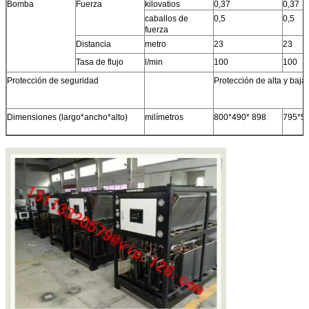
Bomba
Fuerza
kilovatios
0,37
0,37
caballos de
0,5
0,5
fuerza
Distancia
metro
23
23
Tasa de flujo
l/min
100
100
Protección de seguridad
Protección de alta y baja
Dimensiones (largo*ancho*alto)
milímetros
800*490* 898
795*5