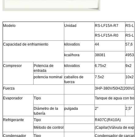
Modelo
Unidad
RS-LF15A-R7
RS-LF
RS-LF15A-R0
RS-LF
Capacidad de enfriamiento
kilovatios
44
57,6
kcal/hora
38081
49533
Compresor
Potencia de
kilovatios
6.75x2
9x2
entrada
potencia nominal
caballos de
7.5x2
10x2
fuerza
Fuerza
3HP-380V/50HZ(200V/22
Evaporador
Tipo
Tanque de agua con bobi
Diámetro de la
pulgada
2"
2,5"
tubería
Refrigerante
Tipo
R407C(R410A)
Método de control
(Capilar)Válvula de expa
Condensador
Tipo
Condensador de carcasa