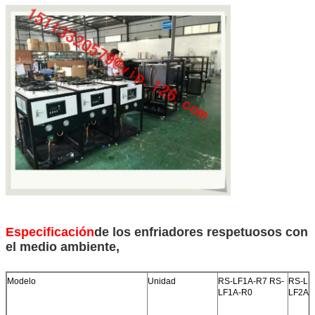
Especificación
de los enfriadores respetuosos con
el medio ambiente,
Modelo
Unidad
RS-LF1A-R7 RS-
RS-LF
LF1A-R0
LF2A-