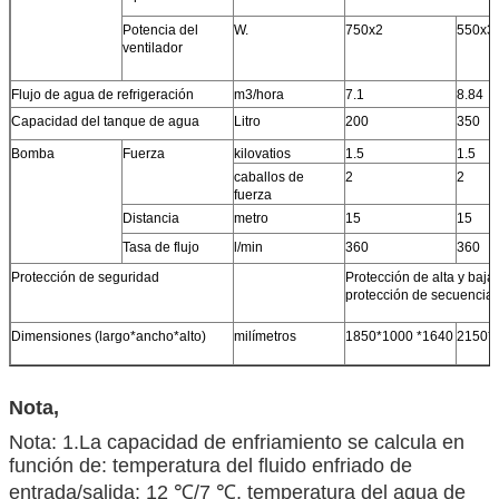
Potencia del
W.
750x2
550x3
ventilador
Flujo de agua de refrigeración
m3/hora
7.1
8.84
Capacidad del tanque de agua
Litro
200
350
Bomba
Fuerza
kilovatios
1.5
1.5
caballos de
2
2
fuerza
Distancia
metro
15
15
Tasa de flujo
l/min
360
360
Protección de seguridad
Protección de alta y baja
protección de secuencia d
Dimensiones (largo*ancho*alto)
milímetros
1850*1000 *1640
2150*
Nota,
Nota: 1.La capacidad de enfriamiento se calcula en
función de: temperatura del fluido enfriado de
entrada/salida: 12 ℃/7 ℃, temperatura del agua de