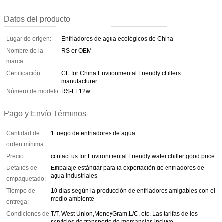
Datos del producto
Lugar de origen:
Enfriadores de agua ecológicos de China
Nombre de la
RS or OEM
marca:
Certificación:
CE for China Environmental Friendly chillers
manufacturer
Número de modelo:
RS-LF12w
Pago y Envío Términos
Cantidad de
1 juego de enfriadores de agua
orden mínima:
Precio:
contact us for Environmental Friendly water chiller good price
Detalles de
Embalaje estándar para la exportación de enfriadores de
agua industriales
empaquetado:
Tiempo de
10 días según la producción de enfriadores amigables con el
medio ambiente
entrega:
Condiciones de
T/T, West Union,MoneyGram,L/C, etc. Las tarifas de los
servicios de transporte de mercancías incluye