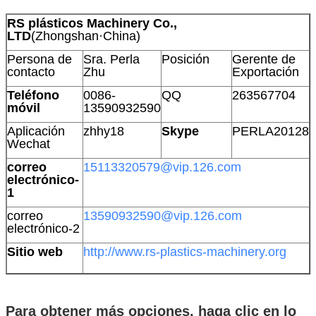
RS plásticos Machinery Co.,
LTD
(Zhongshan·China)
Persona de
Sra. Perla
Posición
Gerente de
contacto
Zhu
Exportación
Teléfono
0086-
QQ
263567704
móvil
13590932590
Aplicación
zhhy18
Skype
PERLA20128
Wechat
correo
15113320579@vip.126.com
electrónico-
1
correo
13590932590@vip.126.com
electrónico-2
Sitio web
http://www.rs-plastics-machinery.org
Para obtener más opciones, haga clic en lo