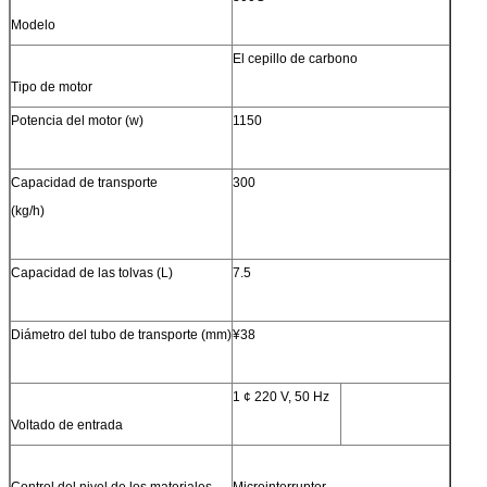
Modelo
El cepillo de carbono
Tipo de motor
Potencia del motor (w)
1150
Capacidad de transporte
300
(kg/h)
Capacidad de las tolvas (L)
7.5
Diámetro del tubo de transporte (mm)
¥38
1 ¢ 220 V, 50 Hz
Voltado de entrada
Control del nivel de los materiales
Microinterruptor