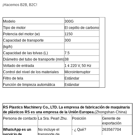
¡Hacemos B2B, B2C!
Modelo
300G
Tipo de motor
El cepillo de carbono
Potencia del motor (w)
1150
Capacidad de transporte
300
(kg/h)
Capacidad de las tolvas (L)
7.5
Diámetro del tubo de transporte (mm)
38
Voltado de entrada
1 ¢ 220 V, 50 Hz
Control del nivel de los materiales
Microinterruptor
Filtro de tela
Estándar
Función de limpieza automática
Estándar
RS Plastics Machinery Co., LTD. La empresa de fabricación de maquinaria
de plásticos RS es una empresa de la Unión Europea.
(Zhongshan·China)
Persona de contacto
La Sra. Pearl Zhu.
Posición
Gerente de
exportación
WhatsApp es un
No incluye el
- ¿ Qué?
263567704
servicio de
transporte de