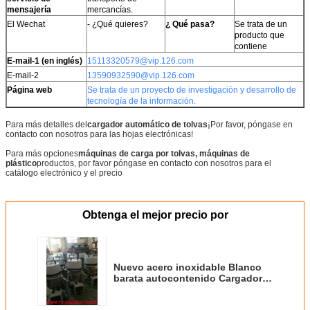
mensajería
mercancías.
El Wechat
- ¿Qué quieres?
¿ Qué pasa?
Se trata de un
producto que
contiene
E-mail-1 (en inglés)
15113320579@vip.126.com
E-mail-2
13590932590@vip.126.com
Página web
Se trata de un proyecto de investigación y desarrollo de
tecnología de la información.
Para más detalles del
cargador automático de tolvas
¡Por favor, póngase en
contacto con nosotros para las hojas electrónicas!
Para más opciones
máquinas de carga por tolvas, máquinas de
plástico
productos, por favor póngase en contacto con nosotros para el
catálogo electrónico y el precio
Obtenga el mejor precio por
Nuevo acero inoxidable Blanco
barata autocontenido Cargador
de aspirador 300G Potencia del
proveedor 1.1KW granulado