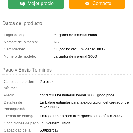
Mejor precio
Contacto
Datos del producto
Lugar de origen:
cargador de material chino
Nombre de la marca:
RS
Certificación:
CE,ccc for vacuum loader 300G
Número de modelo:
cargador de material 300G
Pago y Envío Términos
Cantidad de orden
2 piezas
mínima:
Precio:
contact us for material loader 300G good price
Detalles de
Embalaje estándar para la exportación del cargador de
tolvas 300G
empaquetado:
Tiempo de entrega:
Entrega rápida para la cargadora automática 300G
Condiciones de pago:
T/T, Western Union
Capacidad de la
600pcs/day