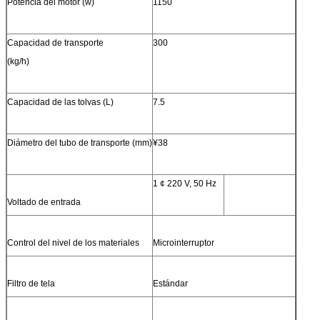
Potencia del motor (w)
1150
Capacidad de transporte
300
(kg/h)
Capacidad de las tolvas (L)
7.5
Diámetro del tubo de transporte (mm)
¥38
1 ¢ 220 V, 50 Hz
Voltado de entrada
Control del nivel de los materiales
Microinterruptor
Filtro de tela
Estándar