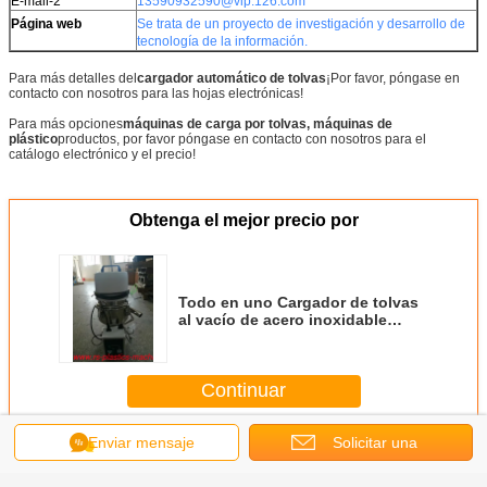
E-mail-2
13590932590@vip.126.com
Página web
Se trata de un proyecto de investigación y desarrollo de
tecnología de la información.
Para más detalles del
cargador automático de tolvas
¡Por favor, póngase en
contacto con nosotros para las hojas electrónicas!
Para más opciones
máquinas de carga por tolvas, máquinas de
plástico
productos, por favor póngase en contacto con nosotros para el
catálogo electrónico y el precio!
Obtenga el mejor precio por
Todo en uno Cargador de tolvas
al vacío de acero inoxidable
blanco 300G fabricante
capacidad de transporte 300kg/h
material cargador automático
Continuar
alimentador pequeño para
inyecciones precio de fábrica
buena calidad a Hungría
Enviar mensaje
Solicitar una
Separado cargador automático de vacío todo en un tipo
Más
cotización