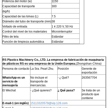
Potencia del motor (w)
1150
Capacidad de transporte
300
(kg/h)
Capacidad de las tolvas (L)
7.5
Diámetro del tubo de transporte (mm)
38
Voltado de entrada
1 ¢ 220 V, 50 Hz
Control del nivel de los materiales
Microinterruptor
Filtro de tela
Estándar
Función de limpieza automática
Estándar
RS Plastics Machinery Co., LTD. La empresa de fabricación de maquinaria
de plásticos RS es una empresa de la Unión Europea.
(Zhongshan·China)
Persona de contacto
La Sra. Pearl Zhu.
Posición
Gerente de
exportación
WhatsApp es un
No incluye el
- ¿ Qué?
263567704
servicio de
transporte de
mensajería
mercancías.
El Wechat
- ¿Qué quieres?
¿ Qué pasa?
Se trata de un
producto que
contiene
E-mail-1 (en inglés)
15113320579@vip.126.com