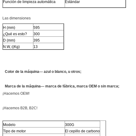
Función de limpieza automática
Estándar
Las dimensiones
H (mm)
595
¿Qué es esto?
300
D (mm)
395
N.W, ((Kg)
13
Color de la máquina--- azul o blanco, u otros;
Marca de la máquina--- marca de fábrica, marca OEM o sin marca;
¡Hacemos OEM!
¡Hacemos B2B, B2C!
Modelo
300G
Tipo de motor
El cepillo de carbono